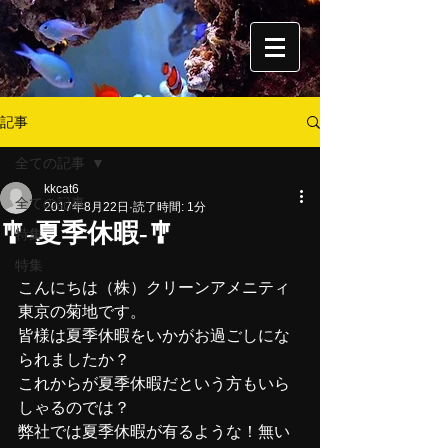
記事
全ての記事
kkcat6
全ての記事
2017年8月22日
読了時間: 1分
🎐-夏季休暇-🎐
特集
特集
こんにちは（株）クリーンアメニティ
東京の菊地です。
皆様は夏季休暇をいかがお過ごしにな
られましたか？
これからが夏季休暇だという方もいら
しゃるのでは？
弊社では夏季休暇が有るような！無い